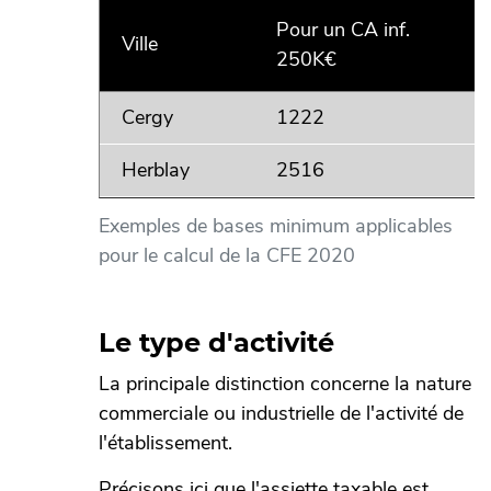
Pour un CA inf.
Ville
250K€
Cergy
1222
Herblay
2516
Exemples de bases minimum applicables
pour le calcul de la CFE 2020
Le type d'activité
La principale distinction concerne la nature
commerciale ou industrielle de l'activité de
l'établissement.
Précisons ici que l'assiette taxable est