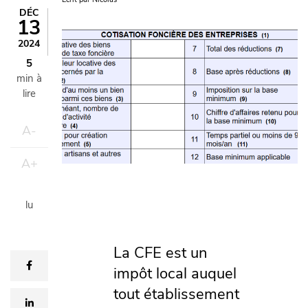
DÉC
13
Image
2024
5
min à
lire
A-
A+
lu
La CFE est un
facebook
impôt local auquel
tout établissement
linkedin