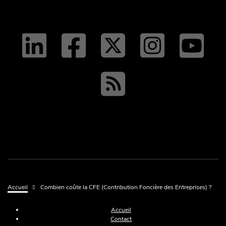
linkedin
facebo
twit
tw
y
RSS
Fil d'Ariane
Accueil
Combien coûte la CFE (Contribution Foncière des Entreprises) ?
Menu Pied de page
Accueil
Contact