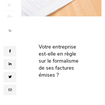
A-
A+
lu
Votre entreprise
facebook
est-elle en règle
sur le formalisme
linkedin
de ses factures
émises ?
twitter
email