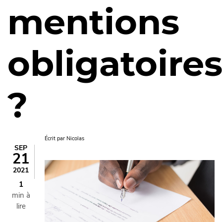
mentions
obligatoire
?
Écrit par
Nicolas
SEP
21
Image
2021
1
min à
lire