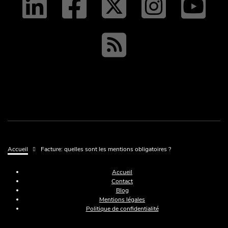
linkedin
facebo
twit
tw
y
RSS
Fil d'Ariane
Accueil
Facture: quelles sont les mentions obligatoires ?
Menu Pied de page
Accueil
Contact
Blog
Mentions légales
Politique de confidentialité