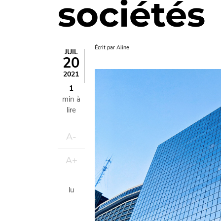
sociétés
Écrit par
Aline
JUIL
20
Image
2021
1
min à
lire
A-
A+
lu