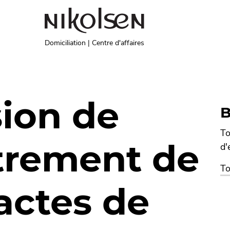
Domiciliation | Centre d'affaires
ion de
B
To
strement de
d'
To
actes de