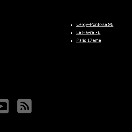
Cergy-Pontoise 95
Le Havre 76
Paris 17eme
n
ook
tter
witter
youtube
RSS