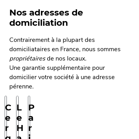
Nos adresses de
domiciliation
Contrairement à la plupart des
domiciliataires en France, nous sommes
propriétaires
de nos locaux.
Une garantie supplémentaire pour
domicilier votre société à une
adresse
pérenne
.
C
L
P
e
e
a
r
H
r
g
a
i