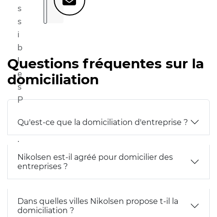
s
s
i
b
l
Questions fréquentes sur la
e
domiciliation
s
P
M
Qu'est-ce que la domiciliation d'entreprise ?
R
.
Nikolsen est-il agréé pour domicilier des
entreprises ?
Dans quelles villes Nikolsen propose t-il la
domiciliation ?