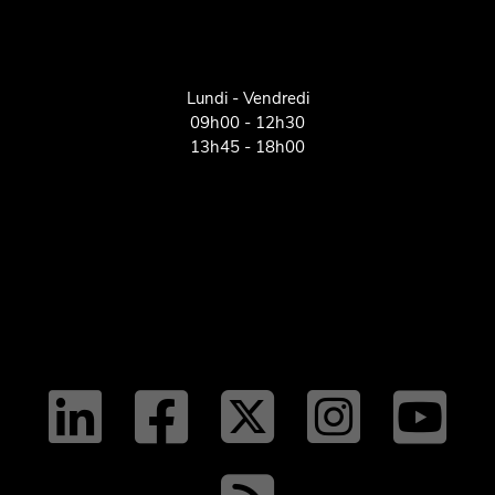
Lundi - Vendredi
09h00 - 12h30
13h45 - 18h00
linkedin
facebo
twit
tw
y