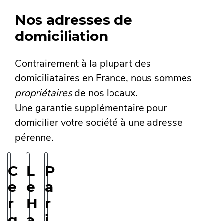
Nos adresses de
domiciliation
Contrairement à la plupart des
domiciliataires en France, nous sommes
propriétaires
de nos locaux.
Une garantie supplémentaire pour
domicilier votre société à une
adresse
pérenne
.
C
L
P
e
e
a
r
H
r
g
a
i