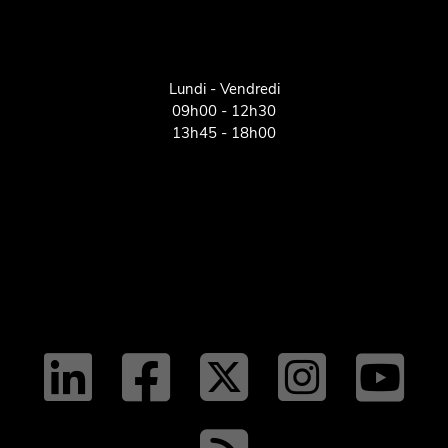
Lundi - Vendredi
09h00 - 12h30
13h45 - 18h00
linkedin
facebo
twit
tw
y