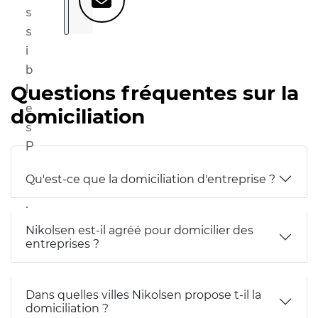
s
s
i
b
l
Questions fréquentes sur la
e
domiciliation
s
P
M
Qu'est-ce que la domiciliation d'entreprise ?
R
.
Nikolsen est-il agréé pour domicilier des
entreprises ?
Dans quelles villes Nikolsen propose t-il la
domiciliation ?