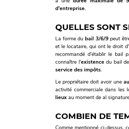
a une
durée maximale de 
d'entreprise
.
QUELLES SONT S
La forme du
bail 3/6/9
peut êt
et le locataire, qui ont le droit d
recommandé d'établir le bail p
connaître l'
existence
du bail de
service des impôts
.
Le propriétaire doit avoir une
au
activité commerciale dans les 
lieux
au moment de al signature 
COMBIEN DE TEM
Comme mentionné ci-dessus, ce