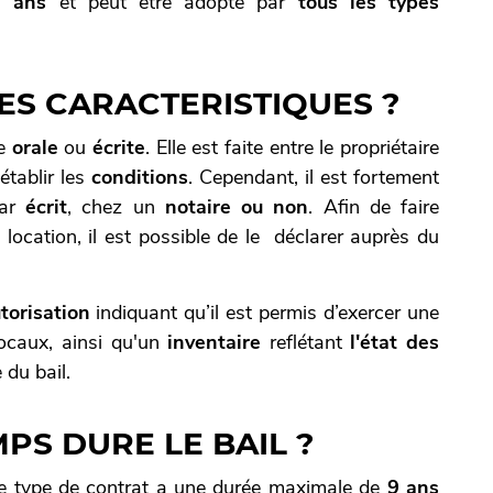
9 ans
et peut être adopté par
tous les types
ES CARACTERISTIQUES ?
re
orale
ou
écrite
.
Elle est faite entre le propriétaire
'établir les
conditions
. Cependant, il est fortement
ar
écrit
,
chez un
notaire ou non
. Afin de faire
 location, il est possible de le déclarer auprès du
torisation
indiquant qu’il est permis d’exercer une
locaux, ainsi qu'un
inventaire
reflétant
l'état des
du bail.
PS DURE LE BAIL ?
 type de contrat a une durée maximale de
9 ans