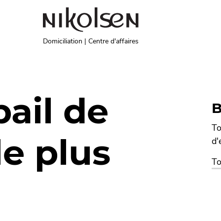
Domiciliation | Centre d'affaires
bail de
B
To
le plus
d'
To