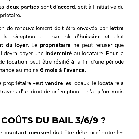
les
deux parties
sont
d'accord
,
soit à l'initiative du
priétaire.
ion de renouvellement doit être envoyée par
lettre
de réception ou par pli d'
huissier
et doit
nt
du loyer
. Le
propriétaire
ne peut refuser que
, il devra payer une
indemnité
au locataire. Pour la
 de location
peut être
résilié
à la fin d'une période
demande au moins
6 mois à l'avance
.
le propriétaire veut
vendre
les locaux, le locataire a
travers d'un droit de préemption. il n'a qu'
un mois
COÛTS DU BAIL 3/6/9 ?
le
montant mensuel
doit être déterminé entre les