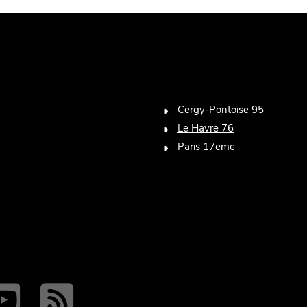
Cergy-Pontoise 95
Le Havre 76
Paris 17eme
n
ook
tter
witter
youtube
RSS