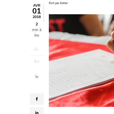
Écrit par
Esther
AVR
01
Image
2018
2
min à
lire
A-
A+
lu
facebook
linkedin