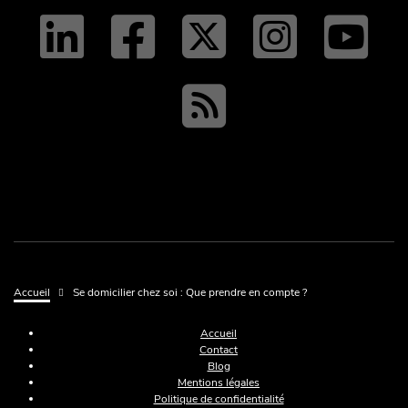
linkedin
facebo
twit
tw
y
RSS
Fil d'Ariane
Accueil
Se domicilier chez soi : Que prendre en compte ?
Menu Pied de page
Accueil
Contact
Blog
Mentions légales
Politique de confidentialité