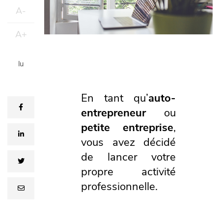
A-
A+
lu
En tant qu’
auto-
facebook
entrepreneur
ou
petite entreprise
,
linkedin
vous avez décidé
de lancer votre
twitter
propre activité
professionnelle.
email