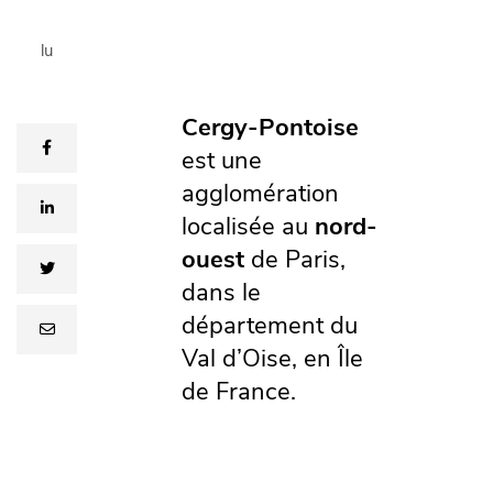
lu
Cergy-Pontoise
facebook
est une
agglomération
linkedin
localisée au
nord-
ouest
de Paris,
twitter
dans le
département du
email
Val d’Oise, en Île
de France.