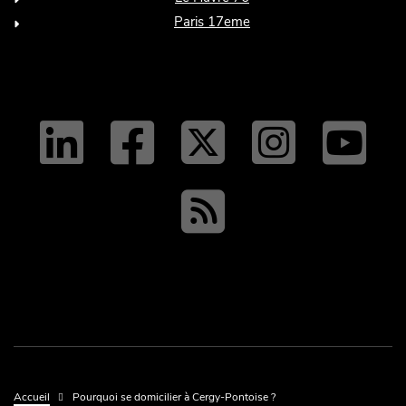
Paris 17eme
linkedin
facebo
twit
tw
y
RSS
Fil d'Ariane
Accueil
Pourquoi se domicilier à Cergy-Pontoise ?