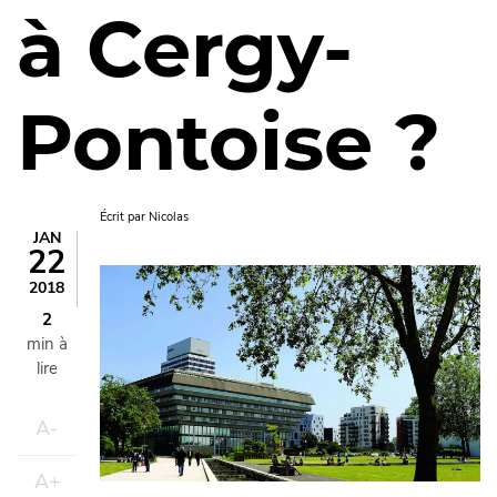
à Cergy-
Pontoise ?
Écrit par
Nicolas
JAN
22
Image
2018
2
min à
lire
A-
A+