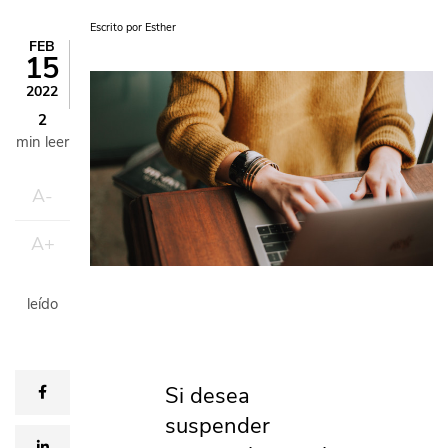
Escrito por
Esther
FEB
15
Imagen
2022
2
min leer
A-
A+
leído
Si desea
facebook
suspender
linkedin