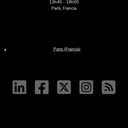
13h45 - 18h00
París, Francia
Paris (Francia)
linkedin
facebo
twit
tw
R