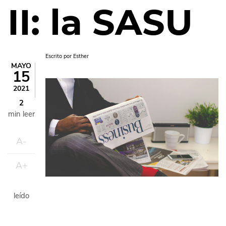
II: la SASU
Escrito por
Esther
MAYO
15
Imagen
2021
2
min leer
A-
A+
leído