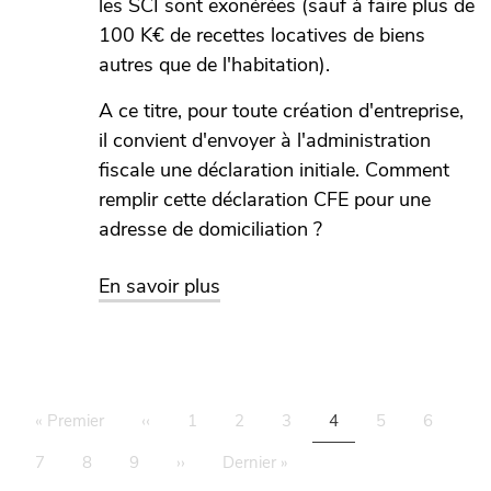
les SCI sont exonérées (sauf à faire plus de
100 K€ de recettes locatives de biens
autres que de l'habitation).
A ce titre, pour toute création d'entreprise,
il convient d'envoyer à l'administration
fiscale une déclaration initiale. Comment
remplir cette déclaration CFE pour une
adresse de domiciliation ?
sur Comment remplir sa premiè
En savoir plus
Pagination
Première page
Page précédente
Page
Page
Page
Page courante
Page
Page
« Premier
‹‹
1
2
3
4
5
6
Page
Page
Page
Page suivante
Dernière page
7
8
9
››
Dernier »