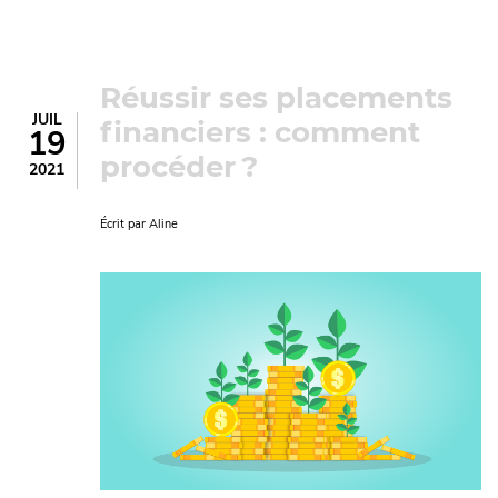
Réussir ses placements
JUIL
financiers : comment
19
procéder ?
2021
Écrit par
Aline
Image