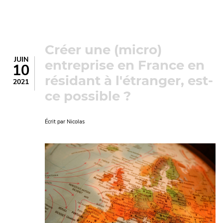
Créer une (micro)
JUIN
entreprise en France en
10
résidant à l'étranger, est-
2021
ce possible ?
Écrit par
Nicolas
Image