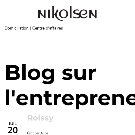
Aller au contenu principal
Domiciliation | Centre d'affaires
Blog sur
l'entrepren
Roissy
JUIL
20
Écrit par
Aline