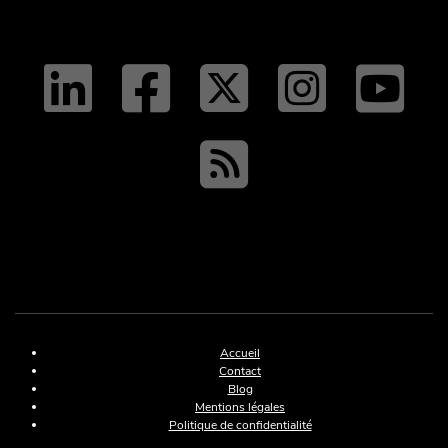
linkedin
facebo
twit
tw
y
RSS
Menu Pied de pa
Accueil
Contact
Blog
Mentions légales
Politique de confidentialité